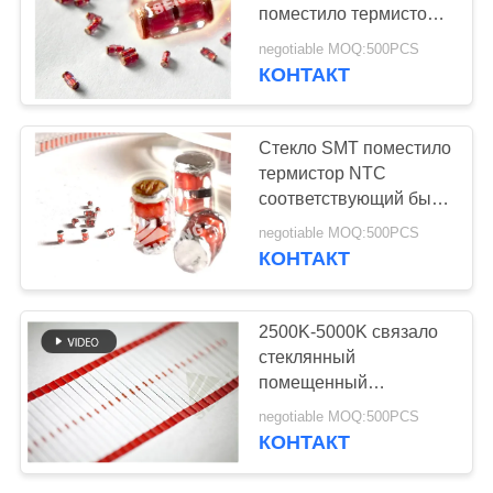
поместило термистор
PRIVACY
NTC для блоков IGBT
negotiable MOQ:500PCS
POLICY
КОНТАКТ
8
медицинский
Стекло SMT поместило
датчик
термистор NTC
соответствующий быть
температуры
использованным в
negotiable MOQ:500PCS
более узком космосе
КОНТАКТ
6
2500K-5000K связало
Термистор тонкого
стеклянный
помещенный
фильма
термистор тесьмой
negotiable MOQ:500PCS
NTC для
КОНТАКТ
автоматической
установки