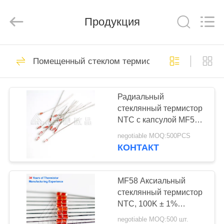
Minsing
Automotive
Electronic
Продукция
Co.,
Ltd..
All
Rights
Reserved.
ДОМ
72
Помещенный стеклом термистор НТК
Термистор
ПРОДУКТЫ
точности НТК
Радиальный
стеклянный термистор
О
NTC с капсулой MF58
НАС
100KΩ B3950 Высокая
negotiable MOQ:500PCS
чувствительность для
КОНТАКТ
измерения
47
ПУТЕШЕСТВИЕ
температуры
Термистор
ФАБРИКИ
MF58 Аксиальный
стеклянный термистор
эпоксидной смолы
NTC, 100K ± 1%
ПРОВЕРКА
высокая точность,
negotiable MOQ:500 шт.