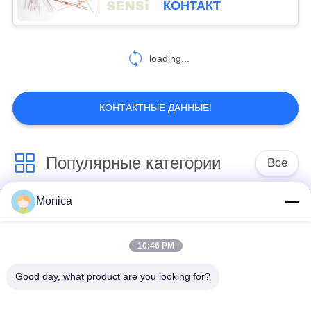
КОНТАКТ
12
Датчик
loading...
температуры
трубки
КОНТАКТНЫЕ ДАННЫЕ!
Популярные категории
Все
13
Продетый нитку
Monica
Термистор точности
Термистор
датчик
НТК
эпоксидной смолы
10:46 PM
температуры
Помещенный
Датчик температуры
Good day, what product are you looking for?
стеклом термистор
NTC
НТК