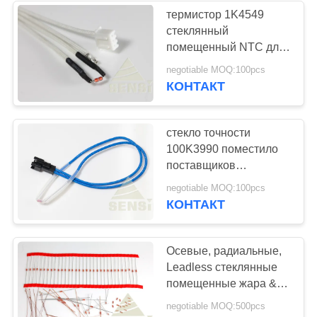
термистор 1K4549
стеклянный
11
помещенный NTC для
автомобильный
плитаа индукции
negotiable MOQ:100pcs
теплостойкого
КОНТАКТ
датчик
температуры
стекло точности
100K3990 поместило
поставщиков
термистора NTC для
27
negotiable MOQ:100pcs
тостера
КОНТАКТ
Поверхностный
датчик
Осевые, радиальные,
Leadless стеклянные
температуры
помещенные жара &
держателя
влажность термистора
negotiable MOQ:500pcs
NTC устойчивые