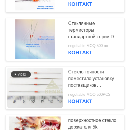
КАЧЕСТВА
B3990
КОНТАКТ
СВЯЖИТЕСЬ
Стеклянные
15
МЫ
термисторы
Помещенный
стандартной серии DO-
35
НОВОСТИ
стеклом термистор
negotiable MOQ:500 шт.
КОНТАКТ
НТК
СПРОСИТЕ
Стекло точности
ЦИТАТУ
поместило установку
поставщиков
42
термистора NTC
VR
negotiable MOQ:500PCS
Датчик
легкую
КОНТАКТ
автоматическую
температуры NTC
КАРТА
САЙТА
поверхностное стекло
держателя 5k