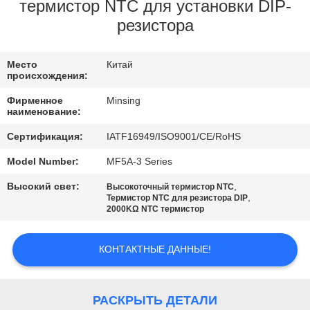
КАЧЕСТВА
термистор NTC для установки DIP-
резистора
СВЯЖИТЕСЬ
Место
Китай
МЫ
происхождения:
Фирменное
Minsing
НОВОСТИ
наименование:
Сертификация:
IATF16949/ISO9001/CE/RoHS
СПРОСИТЕ
Model Number:
MF5A-3 Series
ЦИТАТУ
Высокий свет:
,
Высокоточный термистор NTC
,
Термистор NTC для резистора DIP
2000KΩ NTC термистор
VR
КОНТАКТНЫЕ ДАННЫЕ!
КАРТА
САЙТА
РАСКРЫТЬ ДЕТАЛИ