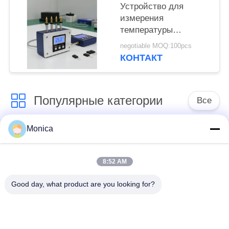
систем контроля
Устройство для
температуры
измерения
температуры
резисторов DIP,
negotiable MOQ:100pcs
оригинальное
КОНТАКТ
промышленное
оборудование для
измерения
Популярные категории
температуры с
Все
высокой точностью
Monica
Термистор точности
Термистор
НТК
эпоксидной смолы
8:52 AM
Помещенный
Датчик температуры
Good day, what product are you looking for?
стеклом термистор
NTC
НТК