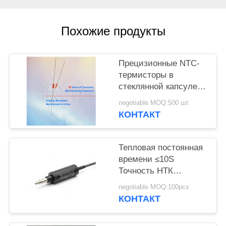
PRIVACY
Похожие продукты
POLICY
Прецизионные NTC-
термисторы в
стеклянной капсуле с
осевыми выводами
negotiable MOQ:500 шт.
КОНТАКТ
Тепловая постоянная
времени ≤10S
Точность НТК
Термистора Диапазон
negotiable MOQ:100pcs
температур 40°C до
КОНТАКТ
150°C IP Rating IP67
Компонент для