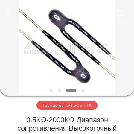
Minsing
Automotive
Electronic
Co.,
Ltd..
All
Rights
Reserved.
ДОМ
ПРОДУКТЫ
О
НАС
ПУТЕШЕСТВИЕ
ФАБРИКИ
Термистор точности НТК
0.5KΩ-2000KΩ Диапазон
ПРОВЕРКА
сопротивления Высокоточный